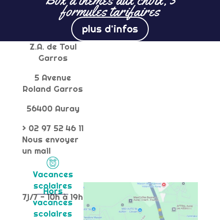
formules tarifaires
plus d'infos
Z.A. de Toul
Garros
5 Avenue
Roland Garros
56400 Auray
> 02 97 52 46 11
Nous envoyer
un mail
Vacances
scolaires
Hors
7j/7 - 10h à 19h
vacances
scolaires